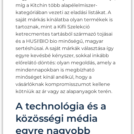
míg a Kitchin több alapélelmiszer-
kategóriában vezeti az eladási listákat. A
saját márkás kínálatba olyan termékek is
tartoznak, mint a Kifli Szelekció
ketrecmentes tartásból származó tojásai
és a HUSI!BIO bio minőségű, magyar
sertéshúsai. A saját márkák választása így
egyre kevésbé kényszer, sokkal inkább
előrelátó döntés: olyan megoldás, amely a
mindennapokban is megbízható
minőséget kínál anélkül, hogy a
vásárlóknak kompromisszumot kellene
kötniük az ár vagy az alapanyagok terén.
A technológia és a
közösségi média
egyre nagyobb