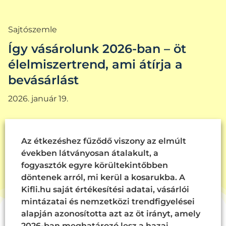
Sajtószemle
Így vásárolunk 2026-ban – öt
élelmiszertrend, ami átírja a
bevásárlást
2026. január 19.
Az étkezéshez fűződő viszony az elmúlt
években látványosan átalakult, a
fogyasztók egyre körültekintőbben
döntenek arról, mi kerül a kosarukba. A
Kifli.hu saját értékesítési adatai, vásárlói
mintázatai és nemzetközi trendfigyelései
alapján azonosította azt az öt irányt, amely
2026-ban meghatározó lesz a hazai