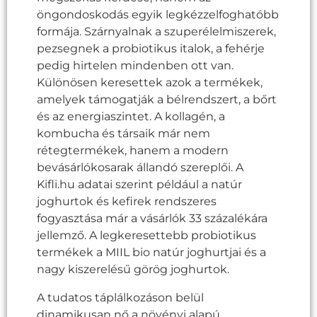
öngondoskodás egyik legkézzelfoghatóbb
formája. Szárnyalnak a szuperélelmiszerek,
pezsegnek a probiotikus italok, a fehérje
pedig hirtelen mindenben ott van.
Különösen keresettek azok a termékek,
amelyek támogatják a bélrendszert, a bőrt
és az energiaszintet. A kollagén, a
kombucha és társaik már nem
rétegtermékek, hanem a modern
bevásárlókosarak állandó szereplői. A
Kifli.hu adatai szerint például a natúr
joghurtok és kefirek rendszeres
fogyasztása már a vásárlók 33 százalékára
jellemző. A legkeresettebb probiotikus
termékek a MIIL bio natúr joghurtjai és a
nagy kiszerelésű görög joghurtok.
A tudatos táplálkozáson belül
dinamikusan nő a növényi alapú