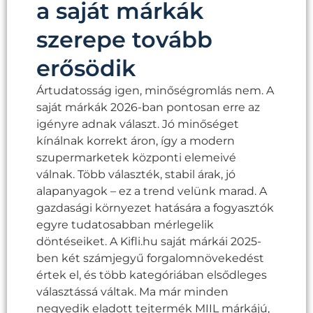
a saját márkák
szerepe tovább
erősödik
Ártudatosság igen, minőségromlás nem. A
saját márkák 2026-ban pontosan erre az
igényre adnak választ. Jó minőséget
kínálnak korrekt áron, így a modern
szupermarketek központi elemeivé
válnak. Több választék, stabil árak, jó
alapanyagok – ez a trend velünk marad. A
gazdasági környezet hatására a fogyasztók
egyre tudatosabban mérlegelik
döntéseiket. A Kifli.hu saját márkái 2025-
ben két számjegyű forgalomnövekedést
értek el, és több kategóriában elsődleges
választássá váltak. Ma már minden
negyedik eladott tejtermék MIIL márkájú,