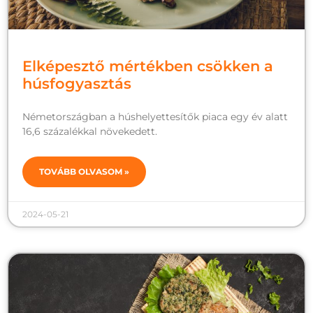
Elképesztő mértékben csökken a
húsfogyasztás
Németországban a húshelyettesítők piaca egy év alatt
16,6 százalékkal növekedett.
TOVÁBB OLVASOM »
2024-05-21