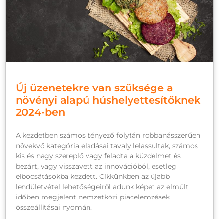
Új üzenetekre van szüksége a
növényi alapú húshelyettesítőknek
2024-ben
A kezdetben számos tényező folytán robbanásszerűen
növekvő kategória eladásai tavaly lelassultak, számos
kis és nagy szereplő vagy feladta a küzdelmet és
bezárt, vagy visszavett az innovációból, esetleg
elbocsátásokba kezdett. Cikkünkben az újabb
lendületvétel lehetőségeiről adunk képet az elmúlt
időben megjelent nemzetközi piacelemzések
összeállításai nyomán.