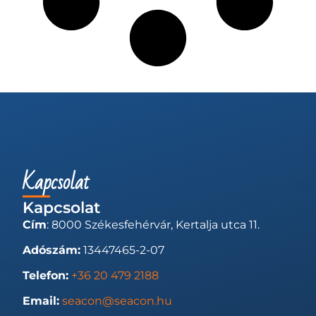
Kapcsolat
Kapcsolat
Cím
: 8000 Székesfehérvár, Kertalja utca 11.
Adószám:
13447465-2-07
Telefon:
+36 20 479 2188
Email:
seacon@seacon.hu