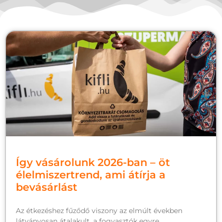
Így vásárolunk 2026-ban – öt
élelmiszertrend, ami átírja a
bevásárlást
Az étkezéshez fűződő viszony az elmúlt években
látványosan átalakult, a fogyasztók egyre