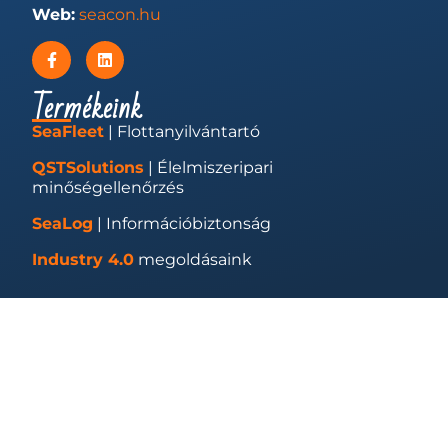
Web:
seacon.hu
Termékeink
SeaFleet
| Flottanyilvántartó
QSTSolutions
| Élelmiszeripari
minőségellenőrzés
SeaLog
| Információbiztonság
Industry 4.0
megoldásaink
Hasznos
Impresszum
Adatkezelés és cookie-k