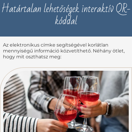
Határtalan lehetőségek interaktív QR-
kóddal
Az elektronikus címke segítségével korlátlan
mennyiségű információ közvetíthető. Néhány ötlet,
hogy mit oszthatsz meg: