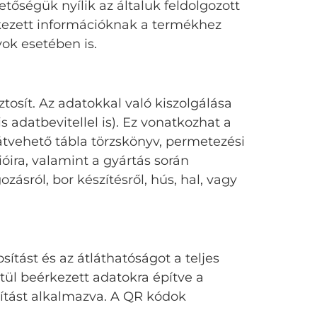
tőségük nyílik az általuk feldolgozott
etkezett információknak a termékhez
ok esetében is.
osít. Az adatokkal való kiszolgálása
 adatbevitellel is). Ez vonatkozhat a
tvehető tábla törzskönyv, permetezési
óira, valamint a gyártás során
ásról, bor készítésről, hús, hal, vagy
ítást és az átláthatóságot a teljes
tül beérkezett adatokra építve a
ítást alkalmazva. A QR kódok