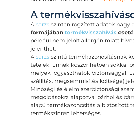
A termékvisszahívás
A
sarzs
szinten rögzített adatok nagy 
formájában
termékvisszahívás
eseté
például nem jelölt allergén miatt hív
jelenthet.
A
sarzs
szintű termékazonosításnak kö
tételek. Ennek köszönhetően sokkal 
melyek fogyaszthatók biztonsággal. Ez
szállítás, megsemmisítés költsége) je
Minőségi és élelmiszerbiztonsági sze
megoldásokra alapozva, bárhol és bárm
alapú termékazonosítás a biztosított
termékszinten lehetséges.