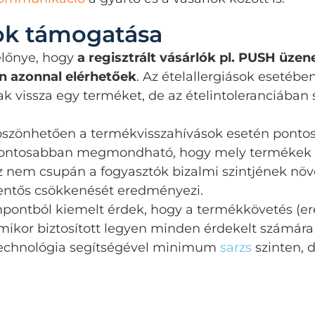
ok támogatása
előnye, hogy
a regisztrált vásárlók pl. PUSH üzen
n azonnal elérhetőek
. Az ételallergiások esetébe
nak vissza egy terméket, de az ételintoleranciába
szönhetően a termékvisszahívások esetén pontos
pontosabban megmondható, hogy mely termékek ér
 nem csupán a fogyasztók bizalmi szintjének növe
lentős csökkenését eredményezi.
mpontból kiemelt érdek, hogy a termékkövetés (er
ikor biztosított legyen minden érdekelt számára 
 technológia segítségével minimum
sarzs
szinten, 