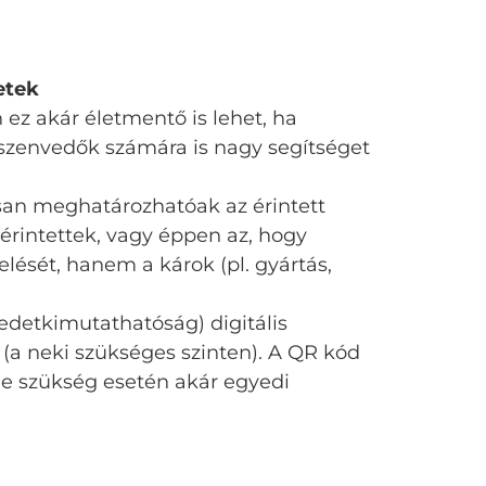
etek
n ez akár életmentő is lehet, ha
n szenvedők számára is nagy segítséget
an meghatározhatóak az érintett
intettek, vagy éppen az, hogy
lését, hanem a károk (pl. gyártás,
edetkimutathatóság) digitális
(a neki szükséges szinten). A QR kód
de szükség esetén akár egyedi