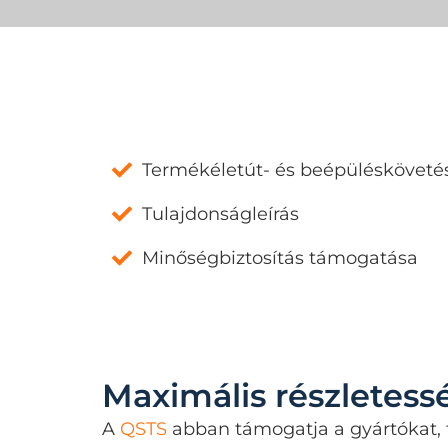
Termékéletút- és beépülésköveté
Tulajdonságleírás
Minőségbiztosítás támogatása
Maximális részletess
A
QSTS
abban támogatja a gyártókat, 