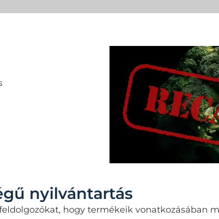
s
égű nyilvántartás
feldolgozókat, hogy termékeik vonatkozásában m