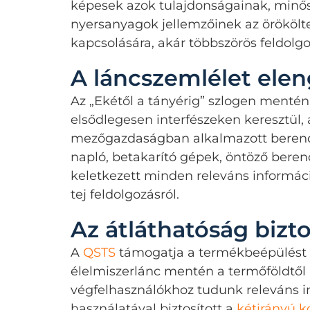
képesek azok tulajdonságainak, minősé
nyersanyagok jellemzőinek az örökölte
kapcsolására, akár többszörös feldolg
A láncszemlélet ele
Az „Ekétől a tányérig” szlogen mentén
elsődlegesen interfészeken keresztül, 
mezőgazdaságban alkalmazott berendez
napló, betakarító gépek, öntöző beren
keletkezett minden releváns információ
tej feldolgozásról.
Az átláthatóság bizto
A
QSTS
támogatja a termékbeépülést és 
élelmiszerlánc mentén a termőföldtől a
végfelhasználókhoz tudunk releváns i
használatával biztosított a
kétirányú 