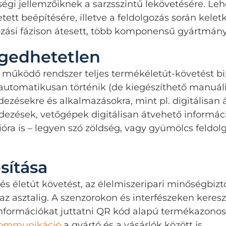
gi jellemzőiknek a sarzsszintű lekövetésére. Lehe
tett beépítésére, illetve a feldolgozás során kel
ozási fázison átesett, több komponensű gyártmány
ngedhetetlen
 működő rendszer teljes termékéletút-követést bizt
automatikusan történik (de kiegészíthető manuális
ésekre és alkalmazásokra, mint pl. digitálisan á
dezések, vetőgépek digitálisan átvehető informáci
ra is – legyen szó zöldség, vagy gyümölcs feldolgoz
sítása
életút követést, az élelmiszeripari minőségbiztos
z asztalig. A szenzorokon és interfészeken keresz
nformációkat juttatni QR kód alapú termékazonos
kommunikáció
a gyártó és a vásárlók között is.