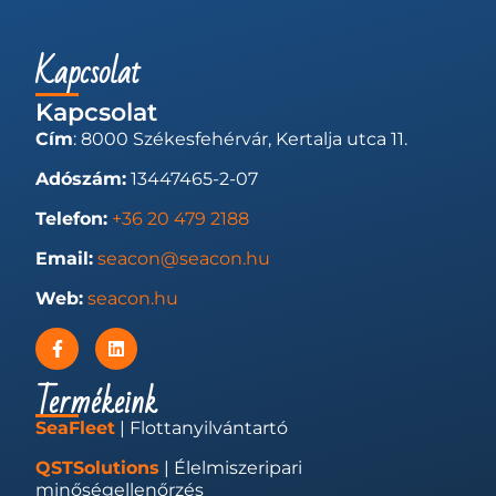
Kapcsolat
Kapcsolat
Cím
: 8000 Székesfehérvár, Kertalja utca 11.
Adószám:
13447465-2-07
Telefon:
+36 20 479 2188
Email:
seacon@seacon.hu
Web:
seacon.hu
Termékeink
SeaFleet
| Flottanyilvántartó
QSTSolutions
| Élelmiszeripari
minőségellenőrzés