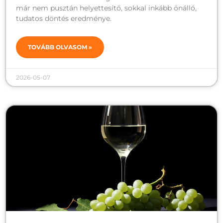
már nem pusztán helyettesítő, sokkal inkább önálló,
tudatos döntés eredménye.
TOVÁBB OLVASOM »
2026-05-07