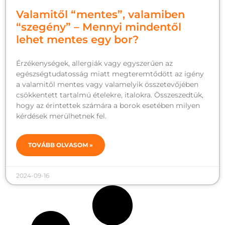
Valamitől “mentes”, valamiben
“szegény” – Mennyi mindentől
lehet mentes egy bor?
Érzékenységek, allergiák vagy egyszerűen az
egészségtudatosság miatt megteremtődött az igény
a valamitől mentes vagy valamelyik összetevőjében
csökkentett tartalmú ételekre, italokra. Összeszedtük,
hogy az érintettek számára a borok esetében milyen
kérdések merülhetnek fel.
TOVÁBB OLVASOM »
2024-09-16