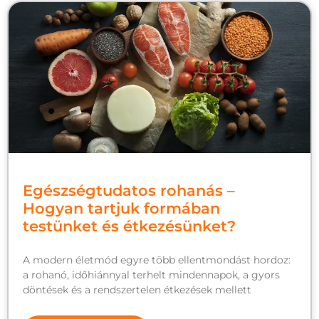
Egészségtudatos rohanás –
Hogyan tartjuk formában
testünket és étkezésünket?
A modern életmód egyre több ellentmondást hordoz:
a rohanó, időhiánnyal terhelt mindennapok, a gyors
döntések és a rendszertelen étkezések mellett