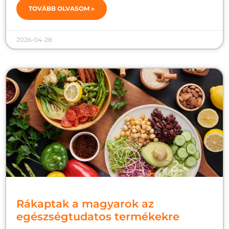
TOVÁBB OLVASOM »
2026-04-28
Rákaptak a magyarok az
egészségtudatos termékekre