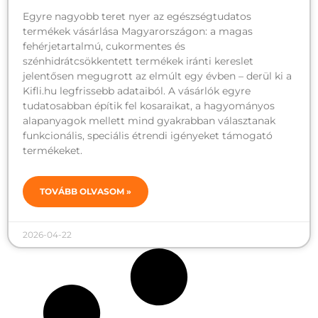
Egyre nagyobb teret nyer az egészségtudatos
termékek vásárlása Magyarországon: a magas
fehérjetartalmú, cukormentes és
szénhidrátcsökkentett termékek iránti kereslet
jelentősen megugrott az elmúlt egy évben – derül ki a
Kifli.hu legfrissebb adataiból. A vásárlók egyre
tudatosabban építik fel kosaraikat, a hagyományos
alapanyagok mellett mind gyakrabban választanak
funkcionális, speciális étrendi igényeket támogató
termékeket.
TOVÁBB OLVASOM »
2026-04-22