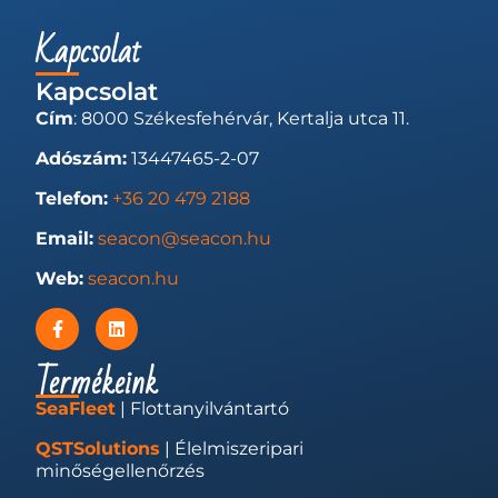
Kapcsolat
Kapcsolat
Cím
: 8000 Székesfehérvár, Kertalja utca 11.
Adószám:
13447465-2-07
Telefon:
+36 20 479 2188
Email:
seacon@seacon.hu
Web:
seacon.hu
Termékeink
SeaFleet
| Flottanyilvántartó
QSTSolutions
| Élelmiszeripari
minőségellenőrzés