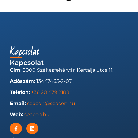
Kapcsolat
Kapcsolat
Cím
: 8000 Székesfehérvár, Kertalja utca 11.
Adószám:
13447465-2-07
Telefon:
+36 20 479 2188
Email:
seacon@seacon.hu
Web:
seacon.hu