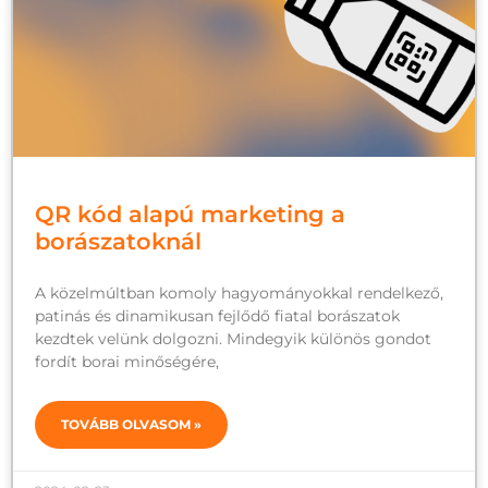
QR kód alapú marketing a
borászatoknál
A közelmúltban komoly hagyományokkal rendelkező,
patinás és dinamikusan fejlődő fiatal borászatok
kezdtek velünk dolgozni. Mindegyik különös gondot
fordít borai minőségére,
TOVÁBB OLVASOM »