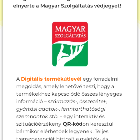
elnyerte a Magyar Szolgáltatás védjegyet!
A
Digitális termékútlevél
egy forradalmi
megoldás, amely lehetővé teszi, hogy a
termékekhez kapcsolódó összes lényeges
információ –
származás-, összetétel-,
gyártási adatok-,
fenntarthatósági
szempontok stb.
– egy interaktív és
szituációérzékeny
QR-kód
on keresztül
bármikor elérhetőek legyenek. Teljes
transzparenciát biztosít a gyártók- és