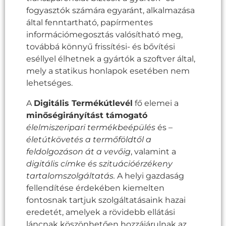
fogyasztók számára egyaránt, alkalmazása
által fenntartható, papírmentes
információmegosztás valósítható meg,
továbbá könnyű frissítési- és bővítési
eséllyel élhetnek a gyártók a szoftver által,
mely a statikus honlapok esetében nem
lehetséges.
A
Digitális Termékútlevél
fő elemei a
minőségirányítást támogató
élelmiszeripari termékbeépülés
és –
életútkövetés a termőföldtől a
feldolgozáson át a vevőig
, valamint a
digitális címke és szituációérzékeny
tartalomszolgáltatás.
A helyi gazdaság
fellendítése érdekében kiemelten
fontosnak tartjuk szolgáltatásaink hazai
eredetét, amelyek a rövidebb ellátási
láncnak köszönhetően hozzájárulnak az