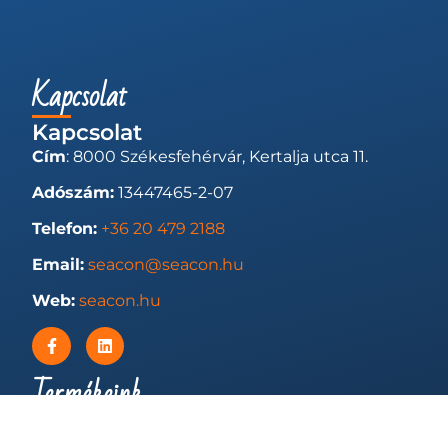
Kapcsolat
Kapcsolat
Cím
: 8000 Székesfehérvár, Kertalja utca 11.
Adószám:
13447465-2-07
Telefon:
+36 20 479 2188
Email:
seacon@seacon.hu
Web:
seacon.hu
Termékeink
SeaFleet
| Flottanyilvántartó