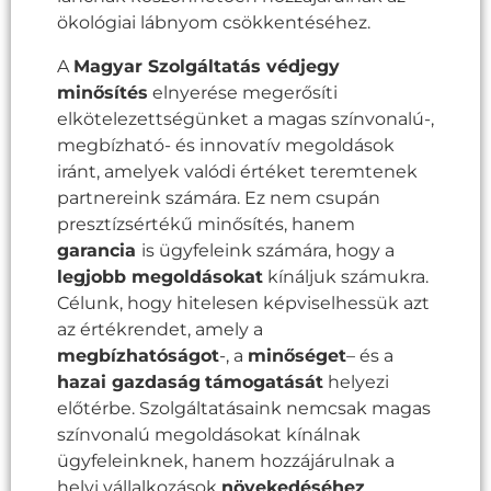
ökológiai lábnyom csökkentéséhez.
A
Magyar Szolgáltatás védjegy
minősítés
elnyerése megerősíti
elkötelezettségünket a magas színvonalú-,
megbízható- és innovatív megoldások
iránt, amelyek valódi értéket teremtenek
partnereink számára. Ez nem csupán
presztízsértékű minősítés, hanem
garancia
is ügyfeleink számára, hogy a
legjobb megoldásokat
kínáljuk számukra.
Célunk, hogy hitelesen képviselhessük azt
az értékrendet, amely a
megbízhatóságot
-, a
minőséget
– és a
hazai gazdaság
támogatását
helyezi
előtérbe. Szolgáltatásaink nemcsak magas
színvonalú megoldásokat kínálnak
ügyfeleinknek, hanem hozzájárulnak a
helyi vállalkozások
növekedéséhez
,