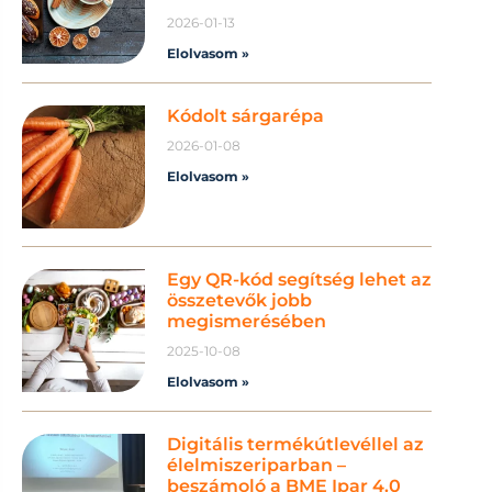
2026-01-13
Elolvasom »
Kódolt sárgarépa
2026-01-08
Elolvasom »
Egy QR-kód segítség lehet az
összetevők jobb
megismerésében
2025-10-08
Elolvasom »
Digitális termékútlevéllel az
élelmiszeriparban –
beszámoló a BME Ipar 4.0