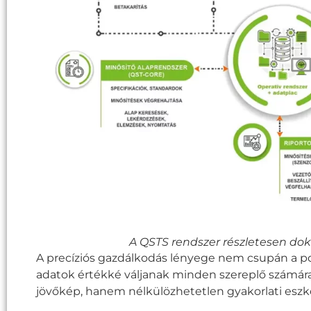
A QSTS rendszer részletesen do
A precíziós gazdálkodás lényege nem csupán a p
adatok értékké váljanak minden szereplő számára
jövőkép, hanem nélkülözhetetlen gyakorlati eszk