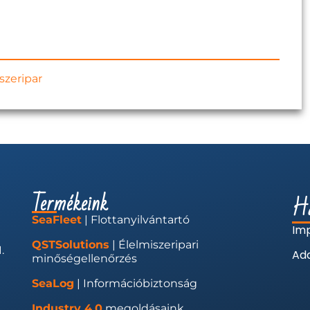
szeripar
Termékeink
Ha
SeaFleet
| Flottanyilvántartó
Im
QSTSolutions
| Élelmiszeripari
.
Ada
minőségellenőrzés
SeaLog
| Információbiztonság
Industry 4.0
megoldásaink