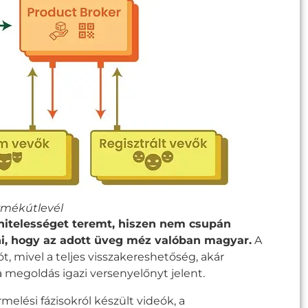
ermékútlevél
hitelességet teremt, hiszen nem csupán
ni, hogy az adott üveg méz valóban magyar.
A
t, mivel a teljes visszakereshetőség, akár
 megoldás igazi versenyelőnyt jelent.
elési fázisokról készült videók, a