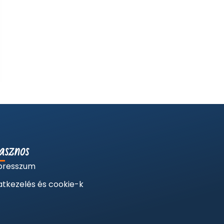
sznos
presszum
tkezelés és cookie-k