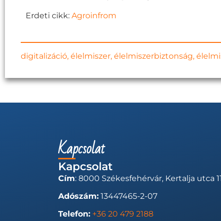
Erdeti cikk:
Agroinfrom
digitalizáció
,
élelmiszer
,
élelmiszerbiztonság
,
élelmi
Kapcsolat
Kapcsolat
Cím
: 8000 Székesfehérvár, Kertalja utca 11
Adószám:
13447465-2-07
Telefon:
+36 20 479 2188