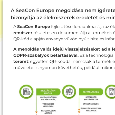
A SeaCon Europe megoldása nem ígéretek
bizonyítja az élelmiszerek eredetét és mi
A
SeaCon Europe
fejlesztése forradalmasítja az 
rendszer
részletesen dokumentálja a termékek é
QR-kód alapján anyanyelvükön nyújt hiteles infor
A megoldás valós idejű visszajelzéseket ad a 
GDPR-szabályok betartásával.
Ez a technológia
teremt
: egyetlen QR-kóddal nemcsak a termék e
műveletei is nyomon követhetők, például mikor pe