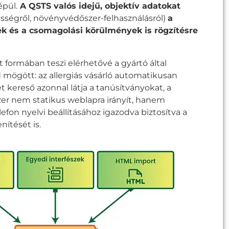
épül.
A QSTS valós idejű, objektív adatokat
ességről, növényvédőszer-felhasználásról)
a
ek és a csomagolási körülmények is rögzítésre
t formában teszi elérhetővé a gyártó által
mögött: az allergiás vásárló automatikusan
 kereső azonnal látja a tanúsítványokat, a
zer nem statikus weblapra irányít, hanem
efon nyelvi beállításához igazodva biztosítva a
ítését is.