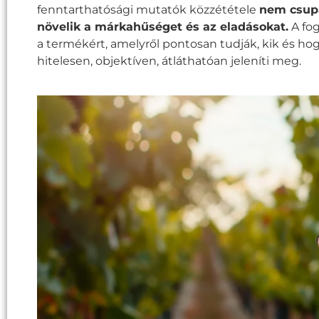
fenntarthatósági mutatók közzététele
nem csupá
növelik a márkahűséget és az eladásokat.
A fog
a termékért, amelyről pontosan tudják, kik és hogy
hitelesen, objektíven, átláthatóan jeleníti meg.