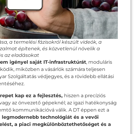
, a termelési fázisokról készült videók, a
almat építenek, és közvetlenül növelik a
s az eladásokat
em igényel saját IT-infrastruktúrát
, moduláris
ödik, miközben a vásárlók számára teljesen
ar Szolgáltatás védjegyes, és a rövidebb ellátási
entéséhez.
repet kap ez a fejlesztés,
hiszen a precíziós
 vagy az önvezető gépeknél; az igazi hatékonyság
eremtő kommunikációvá válik. A DT éppen ezt a
a legmodernebb technológiát és a vevői
lést, a piaci megkülönböztethetőséget és a