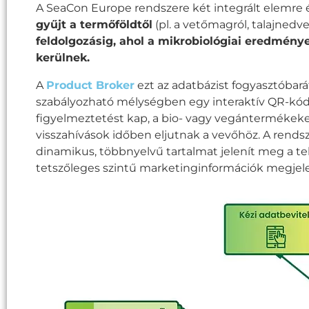
A SeaCon Europe rendszere két integrált elemre 
gyűjt a termőföldtől
(pl. a vetőmagról, talajnedv
feldolgozásig, ahol a mikrobiológiai eredmény
kerülnek.
A
Product Broker
ezt az adatbázist fogyasztóbará
szabályozható mélységben egy interaktív QR-kód 
figyelmeztetést kap, a bio- vagy vegántermékeket
visszahívások időben eljutnak a vevőhöz. A rends
dinamikus, többnyelvű tartalmat jelenít meg a tel
tetszőleges szintű marketinginformációk megjelen