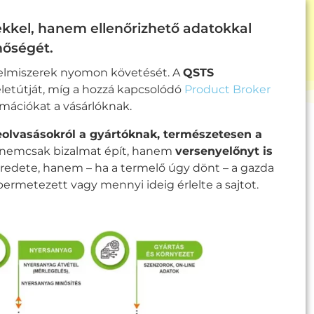
kel, hanem ellenőrizhető adatokkal
nőségét.
élelmiszerek nyomon követését. A
QSTS
letútját, míg a hozzá kapcsolódó
Product Broker
mációkat a vásárlóknak.
leolvasásokról a gyártóknak, természetesen a
 nemcsak bizalmat épít, hanem
versenyelőnyt is
redete, hanem – ha a termelő úgy dönt – a gazda
rmetezett vagy mennyi ideig érlelte a sajtot.