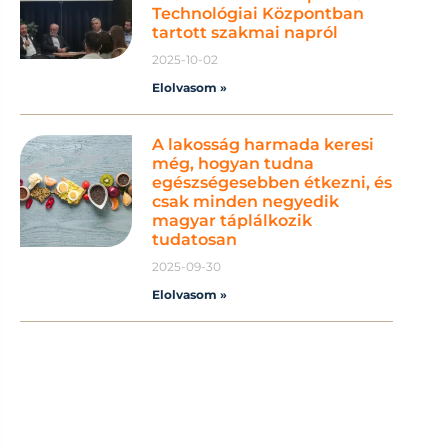
Technológiai Központban
tartott szakmai napról
2025-10-02
Elolvasom »
A lakosság harmada keresi
még, hogyan tudna
egészségesebben étkezni, és
csak minden negyedik
magyar táplálkozik
tudatosan
2025-09-30
Elolvasom »