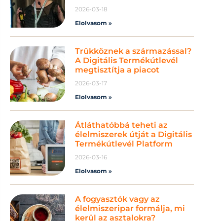
2026-03-18
Elolvasom »
Trükköznek a származással?
A Digitális Termékútlevél
megtisztítja a piacot
2026-03-17
Elolvasom »
Átláthatóbbá teheti az
élelmiszerek útját a Digitális
Termékútlevél Platform
2026-03-16
Elolvasom »
A fogyasztók vagy az
élelmiszeripar formálja, mi
kerül az asztalokra?