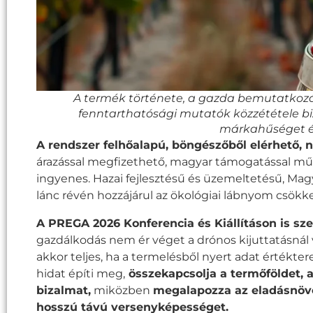
A termék története, a gazda bemutatkozása
fenntarthatósági mutatók közzététele biz
márkahűséget é
A rendszer felhőalapú, böngészőből elérhető, n
árazással megfizethető, magyar támogatással műk
ingyenes. Hazai fejlesztésű és üzemeltetésű, Magy
lánc révén hozzájárul az ökológiai lábnyom csökk
A PREGA 2026 Konferencia és Kiállításon is sze
gazdálkodás nem ér véget a drónos kijuttatásnál
akkor teljes, ha a termelésből nyert adat értékt
hidat építi meg,
összekapcsolja a termőföldet, 
bizalmat,
miközben
megalapozza az eladásnöve
hosszú távú versenyképességet.