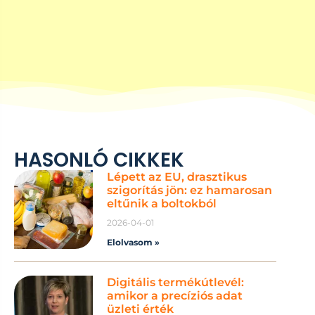
HASONLÓ CIKKEK
Lépett az EU, drasztikus
szigorítás jön: ez hamarosan
eltűnik a boltokból
2026-04-01
Elolvasom »
Digitális termékútlevél:
amikor a precíziós adat
üzleti érték