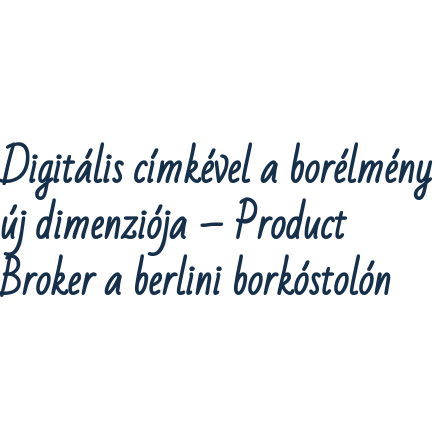
Digitális címkével a borélmény
új dimenziója – Product
Broker a berlini borkóstolón