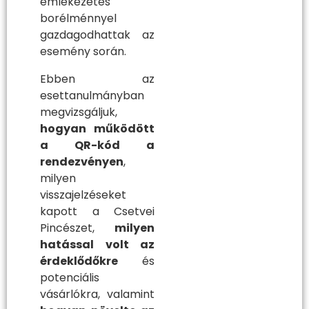
emlékezetes
borélménnyel
gazdagodhattak az
esemény során.
Ebben az
esettanulmányban
megvizsgáljuk,
hogyan működött
a QR-kód a
rendezvényen
,
milyen
visszajelzéseket
kapott a Csetvei
Pincészet,
milyen
hatással volt az
érdeklődőkre
és
potenciális
vásárlókra, valamint