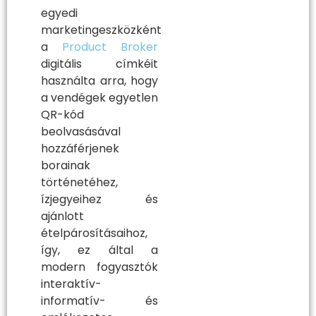
egyedi
marketingeszközként
a
Product Broker
digitális címkéit
használta arra, hogy
a vendégek egyetlen
QR-kód
beolvasásával
hozzáférjenek
borainak
történetéhez,
ízjegyeihez és
ajánlott
ételpárosításaihoz,
így, ez által a
modern fogyasztók
interaktív-
informatív- és