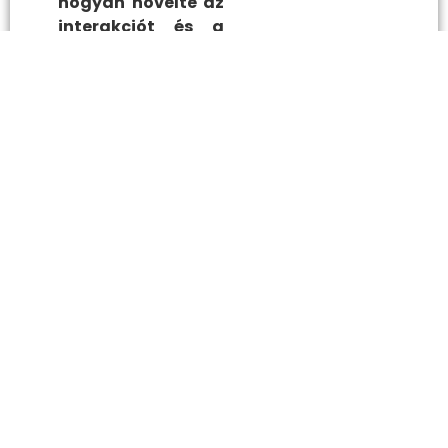
hogyan növelte az
interakciót és a
vásárlói élményt
?
A QR-
kódok:kapocs
a bor és a
vásárló
között
„A QR kódokkal
az volt a célom,
hogy a vendégek
kényelmesen
hazavihessék