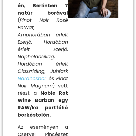
én
,
Berlinben 7
natúr borával
(
Pinot Noir Rosé
PetNat,
Amphorában érlelt
Ezerjó, Hordóban
érlelt Ezerjó,
Napholdcsillag,
Hordóban érlelt
Olaszrizling, Juhfark
Narancsbor
és Pinot
Noir Magnum
) vett
részt a
Noble Rot
Wine Barban egy
RAW/ka portfólió
borkóstolón.
Az eseményen a
Csetvei Pincészet