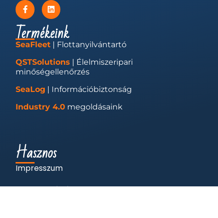
Termékeink
SeaFleet
| Flottanyilvántartó
QSTSolutions
| Élelmiszeripari
minőségellenőrzés
SeaLog
| Információbiztonság
Industry 4.0
megoldásaink
Hasznos
Impresszum
Adatkezelés és cookie-k