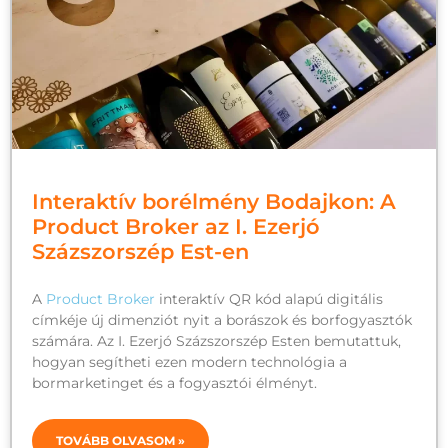
Interaktív borélmény Bodajkon: A
Product Broker az I. Ezerjó
Százszorszép Est-en
A
Product Broker
interaktív QR kód alapú digitális
címkéje új dimenziót nyit a borászok és borfogyasztók
számára. Az I. Ezerjó Százszorszép Esten bemutattuk,
hogyan segítheti ezen modern technológia a
bormarketinget és a fogyasztói élményt.
TOVÁBB OLVASOM »