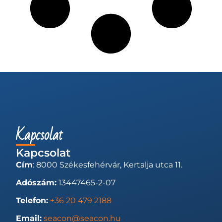
Kapcsolat
Kapcsolat
Cím
: 8000 Székesfehérvár, Kertalja utca 11.
Adószám:
13447465-2-07
Telefon:
+36 20 479 2188
Email:
seacon@seacon.hu