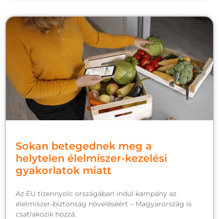
Sokan betegednek meg a
helytelen élelmiszer-kezelési
gyakorlatok miatt
Az EU tizennyolc országában indul kampány az
élelmiszer-biztonság növeléséért – Magyarország is
csatlakozik hozzá.