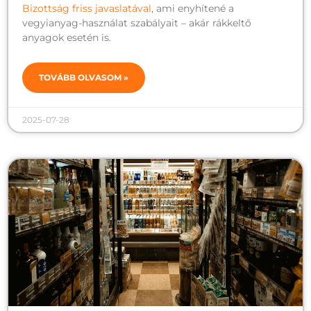
Bizottság friss javaslatával
, ami enyhítené a
vegyianyag-használat szabályait – akár rákkeltő
anyagok esetén is.
TOVÁBB OLVASOM »
2025-07-28