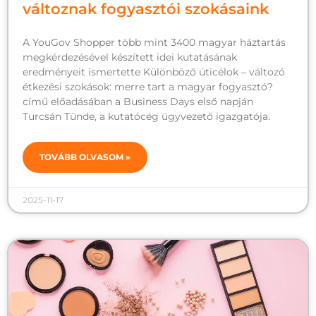
változnak fogyasztói szokásaink
A YouGov Shopper több mint 3400 magyar háztartás
megkérdezésével készített idei kutatásának
eredményeit ismertette Különböző úticélok – változó
étkezési szokások: merre tart a magyar fogyasztó?
című előadásában a Business Days első napján
Turcsán Tünde, a kutatócég ügyvezető igazgatója.
TOVÁBB OLVASOM »
2025-11-17