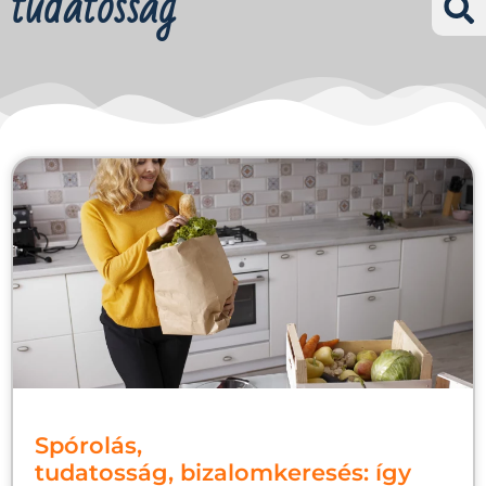
tudatosság
Spórolás,
tudatosság, bizalomkeresés: így