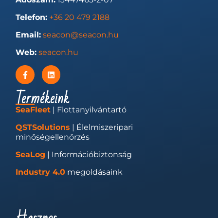
Telefon:
+36 20 479 2188
Email:
seacon@seacon.hu
Web:
seacon.hu
Termékeink
SeaFleet
| Flottanyilvántartó
QSTSolutions
| Élelmiszeripari
minőségellenőrzés
SeaLog
| Információbiztonság
Industry 4.0
megoldásaink