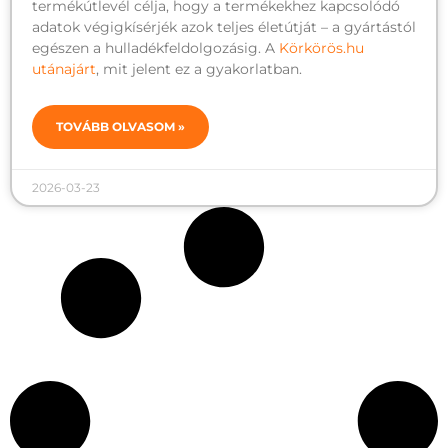
termékútlevél célja, hogy a termékekhez kapcsolódó
adatok végigkísérjék azok teljes életútját – a gyártástól
egészen a hulladékfeldolgozásig. A
Körkörös.hu
utánajárt
, mit jelent ez a gyakorlatban.
TOVÁBB OLVASOM »
2026-03-23