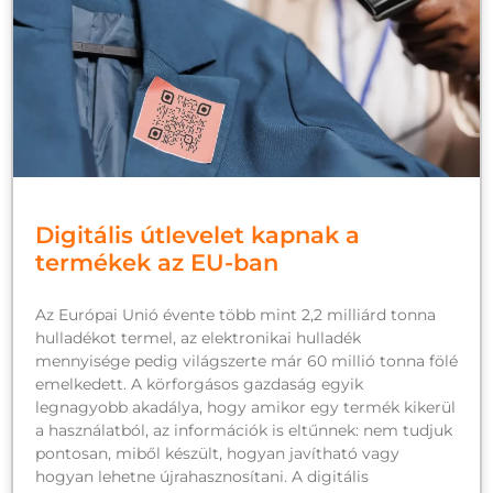
Digitális útlevelet kapnak a
termékek az EU-ban
Az Európai Unió évente több mint 2,2 milliárd tonna
hulladékot termel, az elektronikai hulladék
mennyisége pedig világszerte már 60 millió tonna fölé
emelkedett. A körforgásos gazdaság egyik
legnagyobb akadálya, hogy amikor egy termék kikerül
a használatból, az információk is eltűnnek: nem tudjuk
pontosan, miből készült, hogyan javítható vagy
hogyan lehetne újrahasznosítani. A digitális