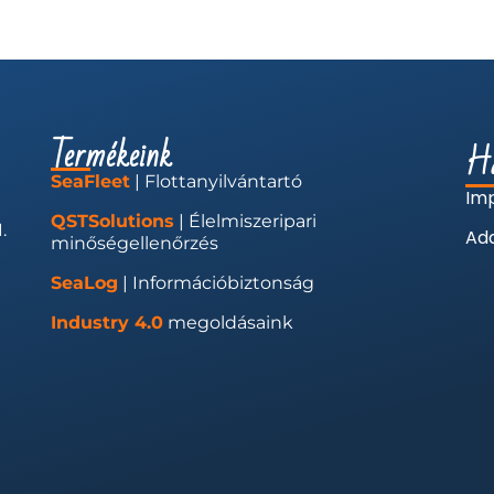
Termékeink
Ha
SeaFleet
| Flottanyilvántartó
Im
QSTSolutions
| Élelmiszeripari
.
Ada
minőségellenőrzés
SeaLog
| Információbiztonság
Industry 4.0
megoldásaink