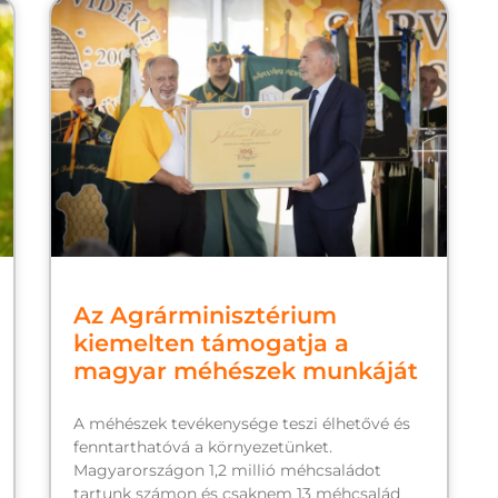
Az Agrárminisztérium
kiemelten támogatja a
magyar méhészek munkáját
A méhészek tevékenysége teszi élhetővé és
fenntarthatóvá a környezetünket.
Magyarországon 1,2 millió méhcsaládot
tartunk számon és csaknem 13 méhcsalád