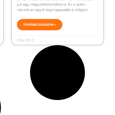
jut egy négyzetkilométerre. Ez a szám
nálunk az egyik legmagasabb a világon.
TOVÁBB OLVASOM »
2024-09-13