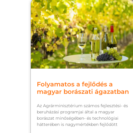
Folyamatos a fejlődés a
magyar borászati ágazatban
Az Agrárminisztérium számos fejlesztési- és
beruházási programjai által a magyar
borászat minőségében- és technológiai
hátterében is nagymértékben fejlődött