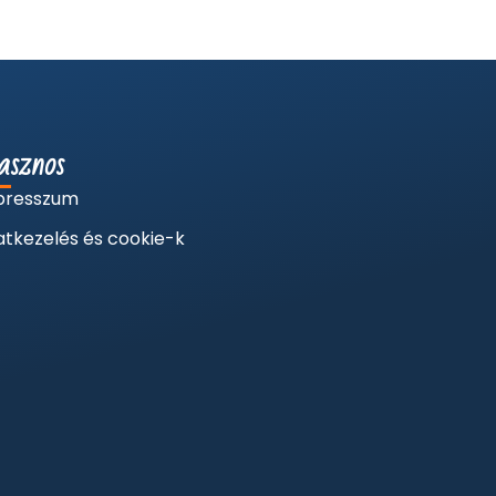
sznos
presszum
tkezelés és cookie-k