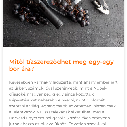
Mitől tízszereződhet meg egy-egy
bor ára?
Kevesebben vannak világszerte, mint ahány ember járt
az űrben, számuk jóval szerényebb, mint a Nobel-
díjasoké, magyar pedig egy sincs közöttük.
Képesítésüket nehezebb elnyerni, mint diplomát
szerezni a világ legrangosabb egyetemén, hiszen csak
a jelentkezők 7-10 százalékának sikerülhet, míg a
Harvard Egyetem hallgatói 95 százalékos arányban
jutnak hozzá az oklevelükhöz. Egyetlen szavukkal