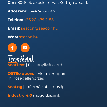
Cím
: 8000 Székesfehérvár, Kertalja utca 11.
Adószám:
13447465-2-07
Telefon:
+36 20 479 2188
Email:
seacon@seacon.hu
Web:
seacon.hu
Termékeink
SeaFleet
| Flottanyilvántartó
QSTSolutions
| Élelmiszeripari
minőségellenőrzés
SeaLog
| Információbiztonság
Industry 4.0
megoldásaink