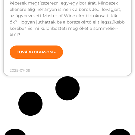
képesek megtízszerezni egy-egy bor árát. Mindezek
ellenére alig néhányan ismerik a borok Jedi lovagjait,
az úgynevezett Master of Wine cím birtokosait. Kik
ők? Hogyan juthattak be a borszakértő elit legszűkebb
körébe? És mi különbözteti meg őket a sommelier-
ktől?
TOVÁBB OLVASOM »
2025-07-09