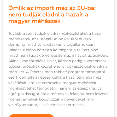
Ömlik az import méz az EU-ba:
nem tudják eladni a hazait a
magyar méhészek
Továbbra sem tudják eladni mézkészletüket a hazai
méhészetek, az Európai Unión kívülről érkező
dömping miatt túlkínálat van a tagállamokban.
Ráadásul hiába nőttek a költségeik, a telített piac
miatt nem tudják érvényesíteni az inflációt az árakban.
Akinek van tartaléka, kivár, közben pedig a korábbinál
többen próbálják közvetlenül a fogyasztóknak eladni a
mézüket. A Tehetsz méh többet! program támogatói
ezért kiemelten népszerűsítik a hazai termelői méz
vásárlását, amivel nemcsak a magyar méhészek
munkáját lehet támogatni, hanem az egész magyar
agrárgazdaságot. Ha a méhészek feladják, nem lesznek
méhek, amelyek beporozzák a növényeket, ami
veszélybe sodorja az élelmiszer-termelést.