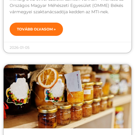
Országos Magyar Méhészeti Egyesület (OMME) Békés
vármegyei szaktanácsadója kedden az MTI-nek.
TOVÁBB OLVASOM »
2026-01-05