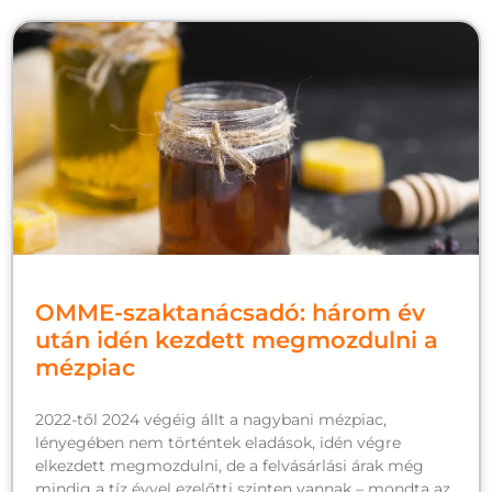
OMME-szaktanácsadó: három év
után idén kezdett megmozdulni a
mézpiac
2022-től 2024 végéig állt a nagybani mézpiac,
lényegében nem történtek eladások, idén végre
elkezdett megmozdulni, de a felvásárlási árak még
mindig a tíz évvel ezelőtti szinten vannak – mondta az