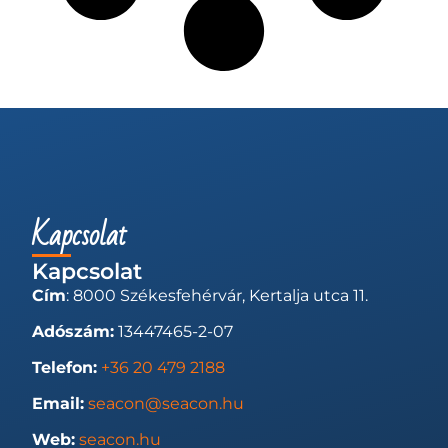
Kapcsolat
Kapcsolat
Cím
: 8000 Székesfehérvár, Kertalja utca 11.
Adószám:
13447465-2-07
Telefon:
+36 20 479 2188
Email:
seacon@seacon.hu
Web:
seacon.hu