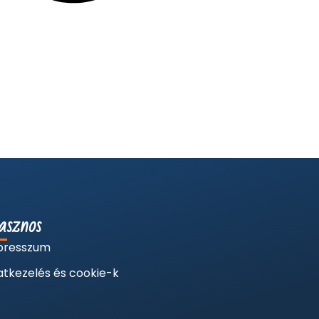
sznos
presszum
tkezelés és cookie-k