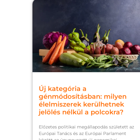
Új kategória a
génmódosításban: milyen
élelmiszerek kerülhetnek
jelölés nélkül a polcokra?
Előzetes politikai megállapodás született az
Európai Tanács és az Európai Parlament