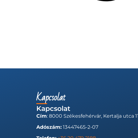
Kapcsolat
Kapcsolat
Cím
: 8000 Székesfehérvár, Kertalja utca 11
Adószám:
13447465-2-07