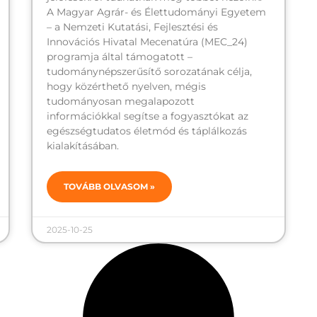
A Magyar Agrár- és Élettudományi Egyetem
– a Nemzeti Kutatási, Fejlesztési és
Innovációs Hivatal Mecenatúra (MEC_24)
programja által támogatott –
tudománynépszerűsítő sorozatának célja,
hogy közérthető nyelven, mégis
tudományosan megalapozott
információkkal segítse a fogyasztókat az
egészségtudatos életmód és táplálkozás
kialakításában.
TOVÁBB OLVASOM »
2025-10-25