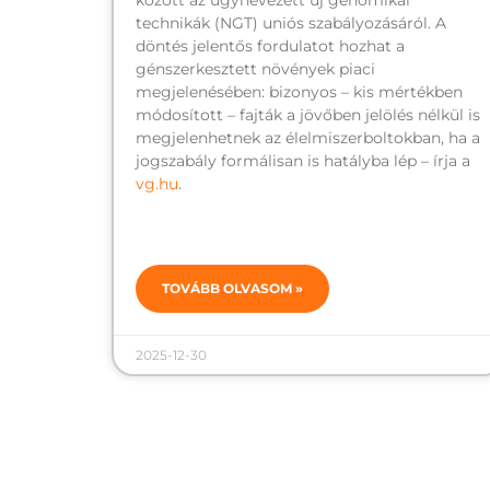
között az úgynevezett új genomikai
technikák (NGT) uniós szabályozásáról. A
döntés jelentős fordulatot hozhat a
génszerkesztett növények piaci
megjelenésében: bizonyos – kis mértékben
módosított – fajták a jövőben jelölés nélkül is
megjelenhetnek az élelmiszerboltokban, ha a
jogszabály formálisan is hatályba lép – írja a
vg.hu
.
TOVÁBB OLVASOM »
2025-12-30