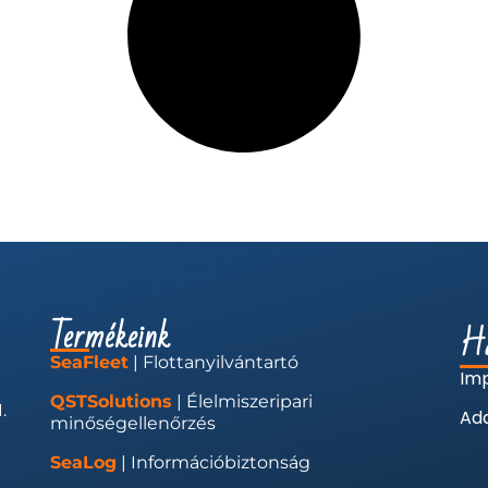
Termékeink
Ha
SeaFleet
| Flottanyilvántartó
Im
QSTSolutions
| Élelmiszeripari
.
Ada
minőségellenőrzés
SeaLog
| Információbiztonság