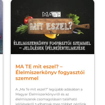
MA TE mit eszel? –
Élelmiszerkönyv fogyasztói
szemmel
A „Ma Te mit eszel?” legújabb adásában a
Magyar Élelmiszerkönyvről és az
élelmiszerek csomagolásain található
jelölésekről tudhatnak meg többet nézőink.