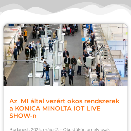
Az MI által vezért okos rendszerek
a KONICA MINOLTA IOT LIVE
SHOW-n
Budapest, 2024. május2. – Okostükör, amely csak