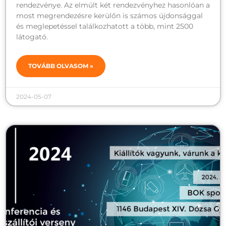
rendezvénye. Az elmúlt két rendezvényhez hasonlóan a
most megrendezésre kerülőn is számos újdonsággal
és meglepetéssel találkozhatott a több, mint 2500
látogató.
TOVÁBB OLVASOM »
2024-05-07