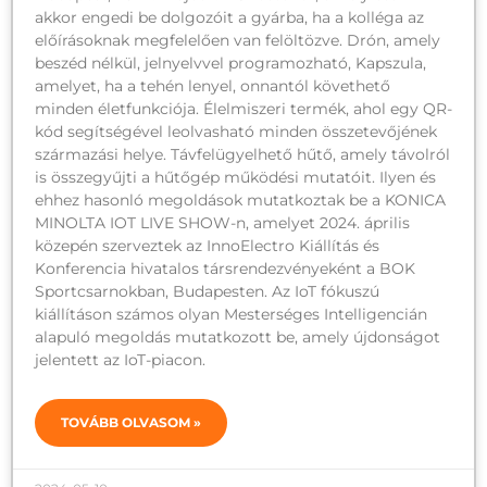
akkor engedi be dolgozóit a gyárba, ha a kolléga az
előírásoknak megfelelően van felöltözve. Drón, amely
beszéd nélkül, jelnyelvvel programozható, Kapszula,
amelyet, ha a tehén lenyel, onnantól követhető
minden életfunkciója. Élelmiszeri termék, ahol egy QR-
kód segítségével leolvasható minden összetevőjének
származási helye. Távfelügyelhető hűtő, amely távolról
is összegyűjti a hűtőgép működési mutatóit. Ilyen és
ehhez hasonló megoldások mutatkoztak be a KONICA
MINOLTA IOT LIVE SHOW-n, amelyet 2024. április
közepén szerveztek az InnoElectro Kiállítás és
Konferencia hivatalos társrendezvényeként a BOK
Sportcsarnokban, Budapesten. Az IoT fókuszú
kiállításon számos olyan Mesterséges Intelligencián
alapuló megoldás mutatkozott be, amely újdonságot
jelentett az IoT-piacon.
TOVÁBB OLVASOM »