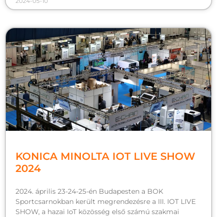
2024-05-10
KONICA MINOLTA IOT LIVE SHOW
2024
2024. április 23-24-25-én Budapesten a BOK
Sportcsarnokban került megrendezésre a III. IOT LIVE
SHOW, a hazai IoT közösség első számú szakmai