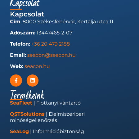
Kapcsolat
Kapcsolat
Cím
: 8000 Székesfehérvár, Kertalja utca 11.
Adószám:
13447465-2-07
Telefon:
+36 20 479 2188
Email:
seacon@seacon.hu
Web:
seacon.hu
Termékeink
SeaFleet
| Flottanyilvántartó
QSTSolutions
| Élelmiszeripari
minőségellenőrzés
SeaLog
| Információbiztonság