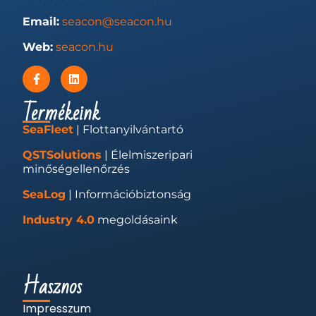
Email:
seacon@seacon.hu
Web:
seacon.hu
Termékeink
SeaFleet
| Flottanyilvántartó
QSTSolutions
| Élelmiszeripari
minőségellenőrzés
SeaLog
| Információbiztonság
Industry 4.0
megoldásaink
Hasznos
Impresszum