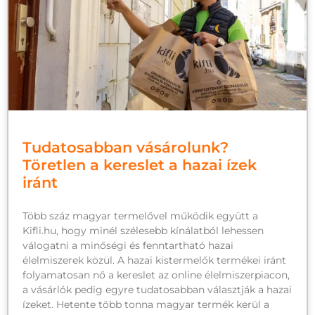
Tudatosabban vásárolunk?
Töretlen a kereslet a hazai ízek
iránt
Több száz magyar termelővel működik együtt a
Kifli.hu, hogy minél szélesebb kínálatból lehessen
válogatni a minőségi és fenntartható hazai
élelmiszerek közül. A hazai kistermelők termékei iránt
folyamatosan nő a kereslet az online élelmiszerpiacon,
a vásárlók pedig egyre tudatosabban választják a hazai
ízeket. Hetente több tonna magyar termék kerül a