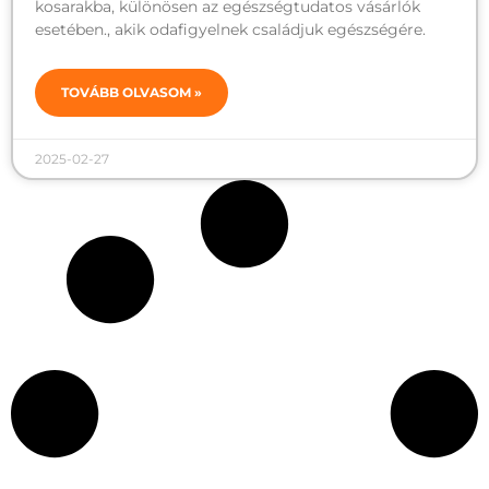
kosarakba, különösen az egészségtudatos vásárlók
esetében., akik odafigyelnek családjuk egészségére.
TOVÁBB OLVASOM »
2025-02-27