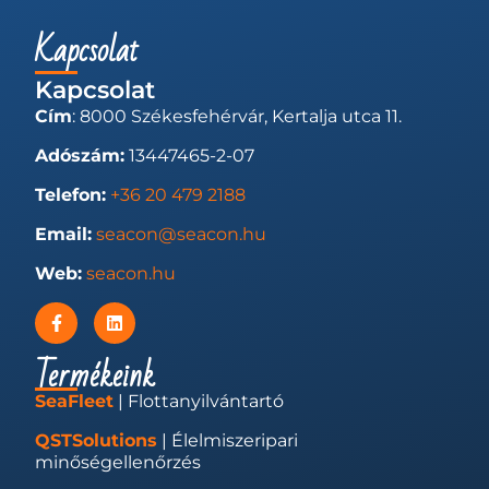
Kapcsolat
Kapcsolat
Cím
: 8000 Székesfehérvár, Kertalja utca 11.
Adószám:
13447465-2-07
Telefon:
+36 20 479 2188
Email:
seacon@seacon.hu
Web:
seacon.hu
Termékeink
SeaFleet
| Flottanyilvántartó
QSTSolutions
| Élelmiszeripari
minőségellenőrzés