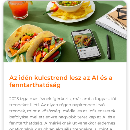
Az idén kulcstrend lesz az AI és a
fenntarthatóság
2025 izgalmas évnek ígérkezik, már ami a fogyasztói
trendeket illeti. Az olyan régen napirenden lévő
trendek, mint a közösségi média, és az influenszerek
befolyása mellett egyre nagyobb teret kap az AI és a
fenntarthatóság. A márkáknak ugyanakkor érdemes
odafigyelniük az olyan aktuális trendekre is, mint a