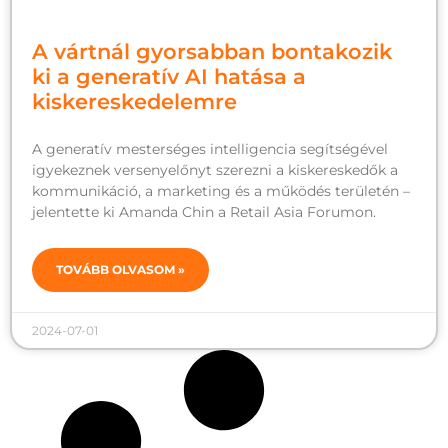
A vártnál gyorsabban bontakozik
ki a generatív AI hatása a
kiskereskedelemre
A generatív mesterséges intelligencia segítségével
igyekeznek versenyelőnyt szerezni a kiskereskedők a
kommunikáció, a marketing és a működés területén –
jelentette ki Amanda Chin a Retail Asia Forumon.
TOVÁBB OLVASOM »
2024-07-01