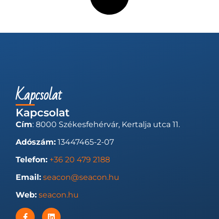
Kapcsolat
Kapcsolat
Cím
: 8000 Székesfehérvár, Kertalja utca 11.
Adószám:
13447465-2-07
Telefon:
+36 20 479 2188
Email:
seacon@seacon.hu
Web:
seacon.hu