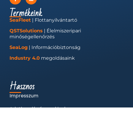
Termékeink
SeaFleet
| Flottanyilvántartó
QSTSolutions
| Élelmiszeripari
minőségellenőrzés
SeaLog
| Információbiztonság
Industry 4.0
megoldásaink
Hasznos
Impresszum
Adatkezelés és cookie-k