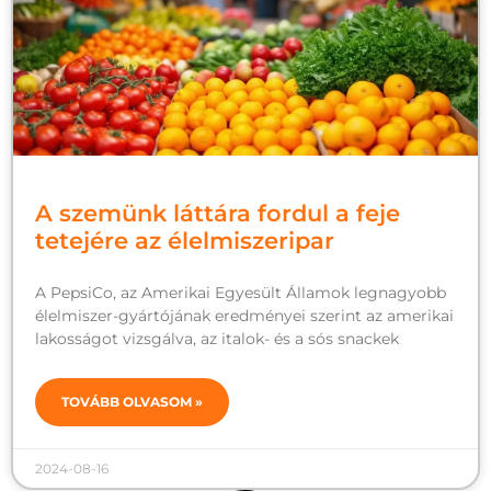
A szemünk láttára fordul a feje
tetejére az élelmiszeripar
A PepsiCo, az Amerikai Egyesült Államok legnagyobb
élelmiszer-gyártójának eredményei szerint az amerikai
lakosságot vizsgálva, az italok- és a sós snackek
TOVÁBB OLVASOM »
2024-08-16