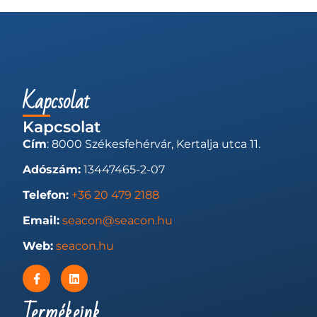
Kapcsolat
Kapcsolat
Cím
: 8000 Székesfehérvár, Kertalja utca 11.
Adószám:
13447465-2-07
Telefon:
+36 20 479 2188
Email:
seacon@seacon.hu
Web:
seacon.hu
Termékeink