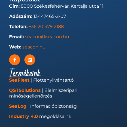
Cím
: 8000 Székesfehérvár, Kertalja utca 11.
Adószám:
13447465-2-07
Telefon:
+36 20 479 2188
Email:
seacon@seacon.hu
Web:
seacon.hu
Termékeink
SeaFleet
| Flottanyilvántartó
QSTSolutions
| Élelmiszeripari
minőségellenőrzés
SeaLog
| Információbiztonság
Industry 4.0
megoldásaink