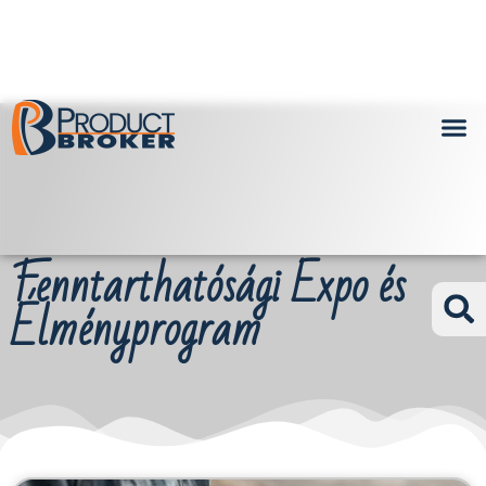
Fenntarthatósági Expo és
Élményprogram