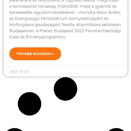
palackokra és dobozokra, a fogyasztóbarát megoldást
a koncessziós társaság működteti majd a gyártók és
kereskedők együttműködésével – mondta Raisz Anikó,
az Energiaügyi Minisztérium környezetügyért és
körforgásos gazdaságért felelős államtitkára pénteken
Budapesten, a Planet Budapest 2023 Fenntarthatósági
Expo és Élményprogramon.
TOVÁBB OLVASOM »
2023-10-05