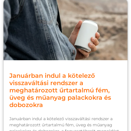
Januárban indul a kötelező
visszaváltási rendszer a
meghatározott űrtartalmú fém,
üveg és műanyag palackokra és
dobozokra
Januárban indul a kötelező visszaváltási rendszer a
meghatározott űrtartalmú fém, üveg és műanyag