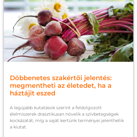
Döbbenetes szakértői jelentés:
megmentheti az életedet, ha a
háztájit eszed
A legújabb kutatások szerint a feldolgozott
élelmiszerek drasztikusan növelik a szívbetegségek
kockázatát, míg a saját kertünk terményei jelenthetik
a kiutat.