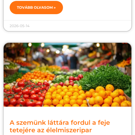
TOVÁBB OLVASOM »
2026-05-14
A szemünk láttára fordul a feje
tetejére az élelmiszeripar