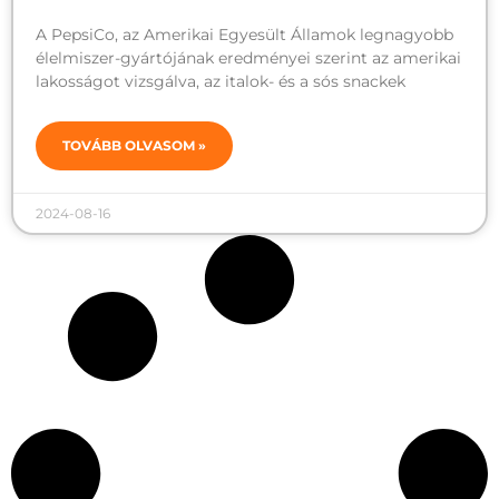
A PepsiCo, az Amerikai Egyesült Államok legnagyobb
élelmiszer-gyártójának eredményei szerint az amerikai
lakosságot vizsgálva, az italok- és a sós snackek
TOVÁBB OLVASOM »
2024-08-16