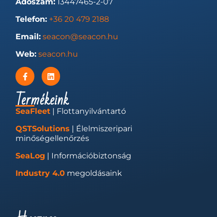
Adószám:
13447465-2-07
Telefon:
+36 20 479 2188
Email:
seacon@seacon.hu
Web:
seacon.hu
Termékeink
SeaFleet
| Flottanyilvántartó
QSTSolutions
| Élelmiszeripari
minőségellenőrzés
SeaLog
| Információbiztonság
Industry 4.0
megoldásaink