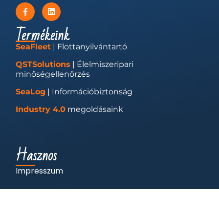
Termékeink
SeaFleet
| Flottanyilvántartó
QSTSolutions
| Élelmiszeripari
minőségellenőrzés
SeaLog
| Információbiztonság
Industry 4.0
megoldásaink
Hasznos
Impresszum
Adatkezelés és cookie-k