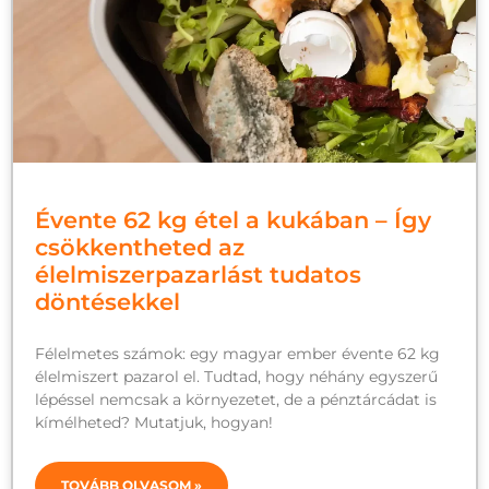
Évente 62 kg étel a kukában – Így
csökkentheted az
élelmiszerpazarlást tudatos
döntésekkel
Félelmetes számok: egy magyar ember évente 62 kg
élelmiszert pazarol el. Tudtad, hogy néhány egyszerű
lépéssel nemcsak a környezetet, de a pénztárcádat is
kímélheted? Mutatjuk, hogyan!
TOVÁBB OLVASOM »