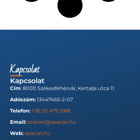
Kapcsolat
Kapcsolat
Cím
: 8000 Székesfehérvár, Kertalja utca 11.
Adószám:
13447465-2-07
Telefon:
+36 20 479 2188
Email:
seacon@seacon.hu
Web:
seacon.hu