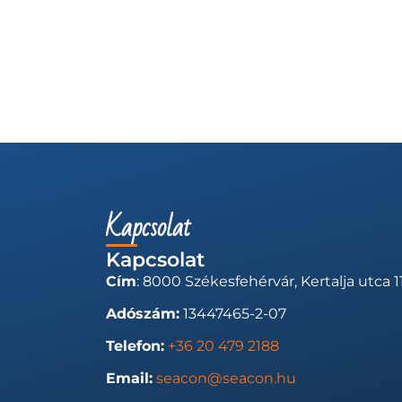
Kapcsolat
Kapcsolat
Cím
: 8000 Székesfehérvár, Kertalja utca 11
Adószám:
13447465-2-07
Telefon:
+36 20 479 2188
Email:
seacon@seacon.hu