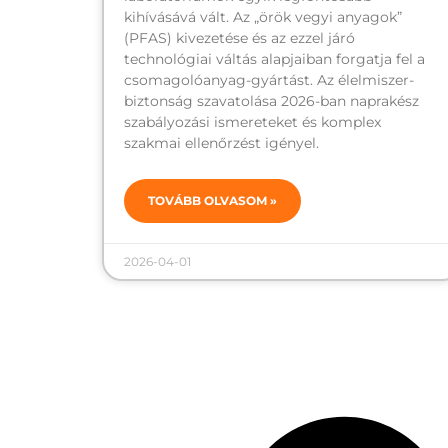
kihívásává vált. Az „örök vegyi anyagok”
(PFAS) kivezetése és az ezzel járó
technológiai váltás alapjaiban forgatja fel a
csomagolóanyag-gyártást. Az élelmiszer-
biztonság szavatolása 2026-ban naprakész
szabályozási ismereteket és komplex
szakmai ellenőrzést igényel.
TOVÁBB OLVASOM »
2026-04-01