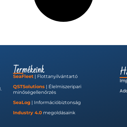
Termékeink
Ha
SeaFleet
| Flottanyilvántartó
Im
QSTSolutions
| Élelmiszeripari
.
Ada
minőségellenőrzés
SeaLog
| Információbiztonság
Industry 4.0
megoldásaink