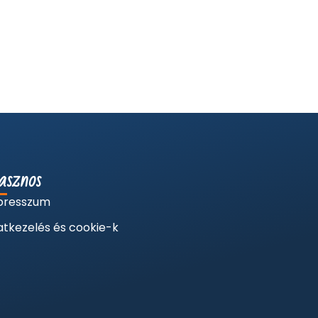
sznos
presszum
tkezelés és cookie-k