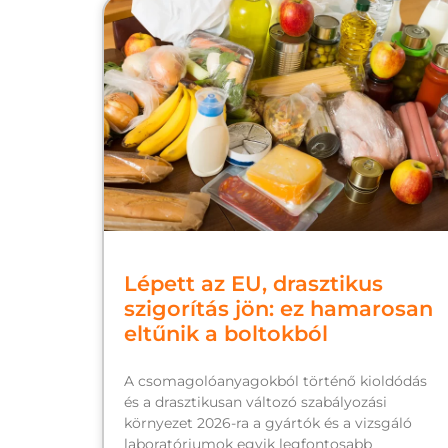
Lépett az EU, drasztikus
szigorítás jön: ez hamarosan
eltűnik a boltokból
A csomagolóanyagokból történő kioldódás
és a drasztikusan változó szabályozási
környezet 2026-ra a gyártók és a vizsgáló
laboratóriumok egyik legfontosabb