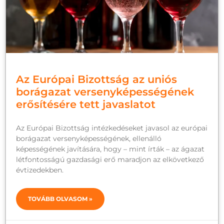
Az Európai Bizottság az uniós
borágazat versenyképességének
erősítésére tett javaslatot
Az Európai Bizottság intézkedéseket javasol az európai
borágazat versenyképességének, ellenálló
képességének javítására, hogy – mint írták – az ágazat
létfontosságú gazdasági erő maradjon az elkövetkező
évtizedekben.
TOVÁBB OLVASOM »