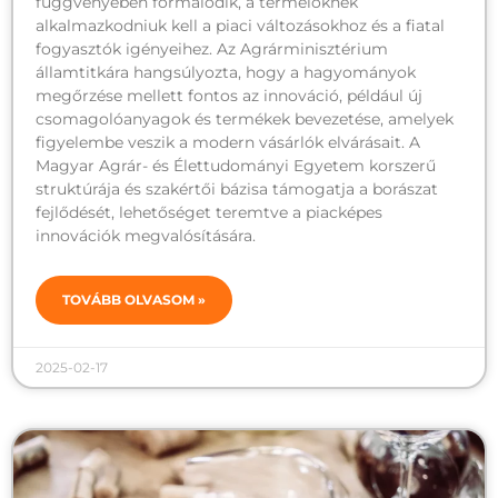
függvényében formálódik, a termelőknek
alkalmazkodniuk kell a piaci változásokhoz és a fiatal
fogyasztók igényeihez. Az Agrárminisztérium
államtitkára hangsúlyozta, hogy a hagyományok
megőrzése mellett fontos az innováció, például új
csomagolóanyagok és termékek bevezetése, amelyek
figyelembe veszik a modern vásárlók elvárásait. A
Magyar Agrár- és Élettudományi Egyetem korszerű
struktúrája és szakértői bázisa támogatja a borászat
fejlődését, lehetőséget teremtve a piacképes
innovációk megvalósítására.
TOVÁBB OLVASOM »
2025-02-17