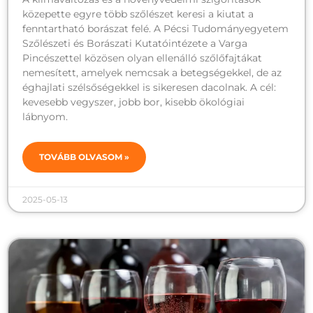
közepette egyre több szőlészet keresi a kiutat a
fenntartható borászat felé. A Pécsi Tudományegyetem
Szőlészeti és Borászati Kutatóintézete a Varga
Pincészettel közösen olyan ellenálló szőlőfajtákat
nemesített, amelyek nemcsak a betegségekkel, de az
éghajlati szélsőségekkel is sikeresen dacolnak. A cél:
kevesebb vegyszer, jobb bor, kisebb ökológiai
lábnyom.
TOVÁBB OLVASOM »
2025-05-13