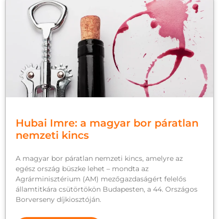
Hubai Imre: a magyar bor páratlan
nemzeti kincs
A magyar bor páratlan nemzeti kincs, amelyre az
egész ország büszke lehet – mondta az
Agrárminisztérium (AM) mezőgazdaságért felelős
államtitkára csütörtökön Budapesten, a 44. Országos
Borverseny díjkiosztóján.