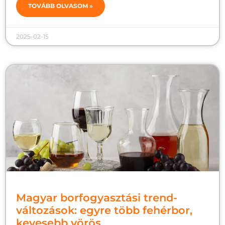
TOVÁBB OLVASOM »
2025-02-15
Magyar borfogyasztási trend-
változások: egyre több fehérbor,
kevesebb vörös