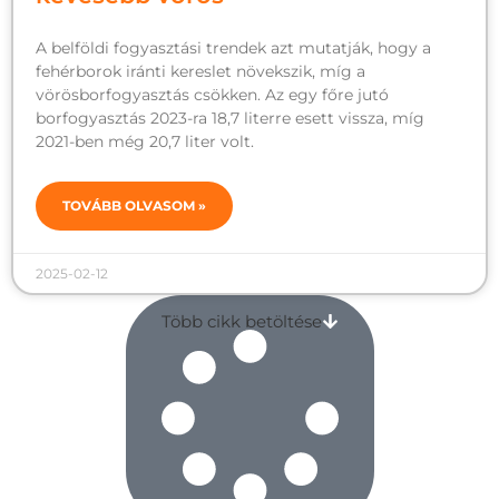
A belföldi fogyasztási trendek azt mutatják, hogy a
fehérborok iránti kereslet növekszik, míg a
vörösborfogyasztás csökken. Az egy főre jutó
borfogyasztás 2023-ra 18,7 literre esett vissza, míg
2021-ben még 20,7 liter volt.
TOVÁBB OLVASOM »
2025-02-12
Több cikk betöltése