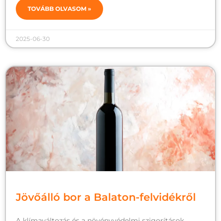
TOVÁBB OLVASOM »
2025-06-30
Jövőálló bor a Balaton-felvidékről
A klímaváltozás és a növényvédelmi szigorítások