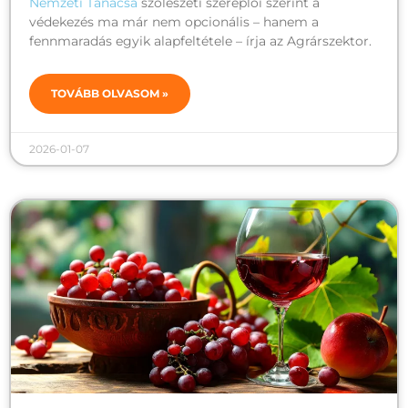
Nemzeti Tanácsa
szőlészeti szereplői szerint a
védekezés ma már nem opcionális – hanem a
fennmaradás egyik alapfeltétele – írja az Agrárszektor.
TOVÁBB OLVASOM »
2026-01-07