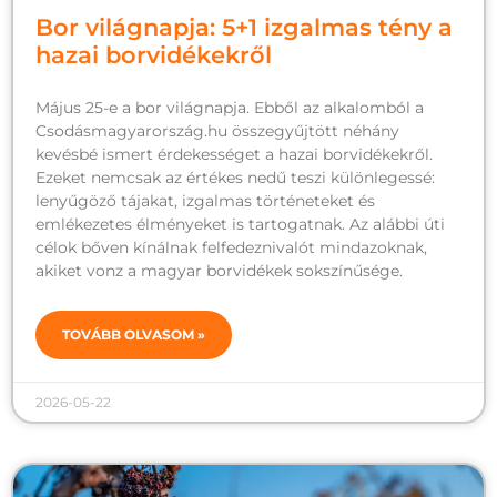
Bor világnapja: 5+1 izgalmas tény a
hazai borvidékekről
Május 25-e a bor világnapja. Ebből az alkalomból a
Csodásmagyarország.hu összegyűjtött néhány
kevésbé ismert érdekességet a hazai borvidékekről.
Ezeket nemcsak az értékes nedű teszi különlegessé:
lenyűgöző tájakat, izgalmas történeteket és
emlékezetes élményeket is tartogatnak. Az alábbi úti
célok bőven kínálnak felfedeznivalót mindazoknak,
akiket vonz a magyar borvidékek sokszínűsége.
TOVÁBB OLVASOM »
2026-05-22