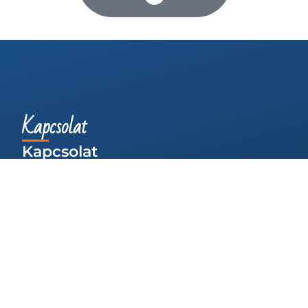
Kapcsolat
Kapcsolat
Cím
: 8000 Székesfehérvár, Kertalja utca 11.
Adószám:
13447465-2-07
Telefon:
+36 20 479 2188
Email:
seacon@seacon.hu
Web:
seacon.hu