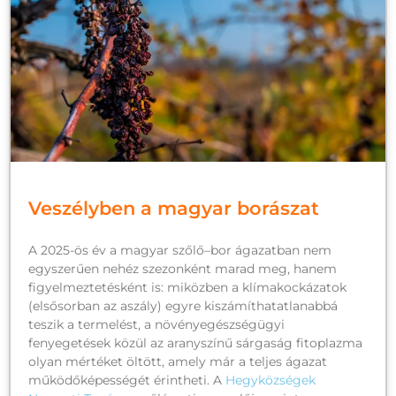
Veszélyben a magyar borászat
A 2025-ös év a magyar szőlő–bor ágazatban nem
egyszerűen nehéz szezonként marad meg, hanem
figyelmeztetésként is: miközben a klímakockázatok
(elsősorban az aszály) egyre kiszámíthatatlanabbá
teszik a termelést, a növényegészségügyi
fenyegetések közül az aranyszínű sárgaság fitoplazma
olyan mértéket öltött, amely már a teljes ágazat
működőképességét érintheti. A
Hegyközségek