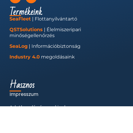
Termékeink
SeaFleet
| Flottanyilvántartó
QSTSolutions
| Élelmiszeripari
minőségellenőrzés
SeaLog
| Információbiztonság
Industry 4.0
megoldásaink
Hasznos
Impresszum
Adatkezelés és cookie-k